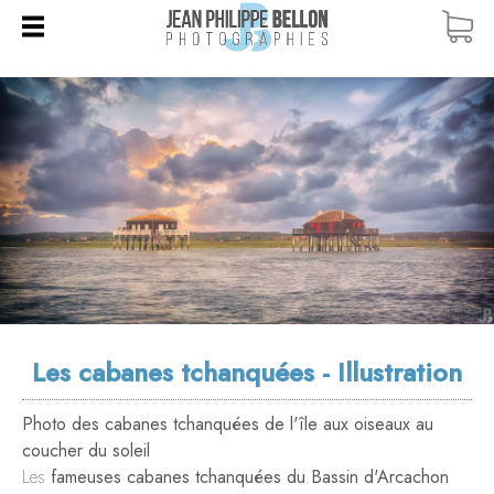
ACCUEIL
BOUTIQUE
TOUTES LES PHOTOS
COURS PHOTO
COURS PARTICULIERS
BLOG
CARTES CADEAUX
WORKSHOPS / STAGES
QUI SUIS-JE ?
DUNE DU PILAT
VOYAGES PHOTO
CONTACT
ÎLE AUX OISEAUX
BANC D'ARGUIN
Les cabanes tchanquées - Illustration
CAP FERRET
ARCACHON
Photo des cabanes tchanquées de l'île aux oiseaux au
coucher du soleil
PYLA
Les
fameuses cabanes tchanquées du Bassin d'Arcachon