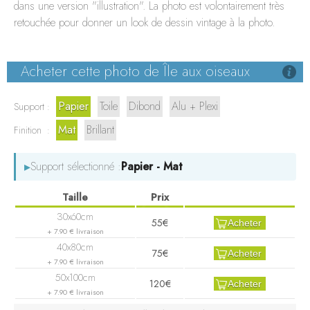
LE WHARF
dans une version "illustration". La photo est volontairement très
retouchée pour donner un look de dessin vintage à la photo.
BORDEAUX
Acheter cette photo de Île aux oiseaux
Papier
Toile
Dibond
Alu + Plexi
Support :
Mat
Brillant
Finition :
▸
Support sélectionné :
Papier - Mat
55€
Acheter
+ 7.90 € livraison
75€
Acheter
+ 7.90 € livraison
120€
Acheter
+ 7.90 € livraison