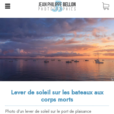
ACCUEIL
BOUTIQUE
TOUTES LES PHOTOS
COURS PHOTO
COURS PARTICULIERS
BLOG
CARTES CADEAUX
WORKSHOPS / STAGES
QUI SUIS-JE ?
DUNE DU PILAT
VOYAGES PHOTO
CONTACT
ÎLE AUX OISEAUX
BANC D'ARGUIN
CAP FERRET
Lever de soleil sur les bateaux aux
ARCACHON
corps morts
PYLA
Photo d'un lever de soleil sur le port de plaisance