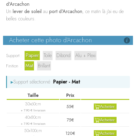
LE WHARF
d'Arcachon
Un
lever de soleil
au
port d'Arcachon
, ce matin là j'ai eu de
BORDEAUX
belles couleurs.
Acheter cette photo d'Arcachon
Papier
Toile
Dibond
Alu + Plexi
Support :
Mat
Brillant
Finition :
▸
Support sélectionné :
Papier - Mat
55€
Acheter
+ 7.90 € livraison
75€
Acheter
+ 7.90 € livraison
120€
Acheter