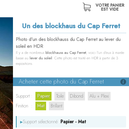
VOTRE PANIER
EST VIDE
Un des blockhaus du Cap Ferret
Photo d'un des blockhauss du Cap Ferret au lever du
soleil en HDR
Il y a de nombreux
blockhauss au Cap Ferret
, voici l'un d'eux à marée
basse au
lever du soleil
. Cette photo est traité en HDR à partir de 3
expositions.
Acheter cette photo du Cap Ferret
Support :
Papier
Toile
Dibond
Alu + Plexi
Finition :
Mat
Brillant
▸
Support sélectionné :
Papier - Mat