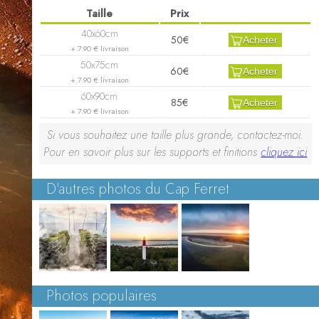
50€
Acheter
+ 7.90 € livraison
60€
Acheter
+ 7.90 € livraison
85€
Acheter
+ 7.90 € livraison
Si vous souhaitez une taille plus grande, contactez-moi.
Pour en savoir plus sur les supports et finitions
cliquez ici
D'autres photos du Cap Ferret
Photos populaires