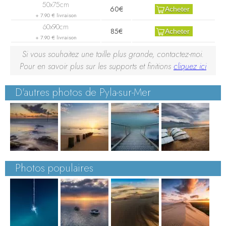
60€
Acheter
+ 7.90 € livraison
85€
Acheter
+ 7.90 € livraison
Si vous souhaitez une taille plus grande, contactez-moi.
Pour en savoir plus sur les supports et finitions
cliquez ici
D'autres photos de Pyla-sur-Mer
Photos populaires