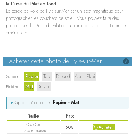
LE WHARF
la Dune du Pilat en fond
Le cercle de voile de Pyla-sur-Mer est un spot magnifique pour
BORDEAUX
photographier les couchers de soleil. Vous pouvez faire des
photos avec la Dune du Pilat ou la pointe du Cap Ferret comme
arrière plan.
Acheter cette photo de Pyla-sur-Mer
Papier
Toile
Dibond
Alu + Plexi
Support :
Mat
Brillant
Finition :
▸
Support sélectionné :
Papier - Mat
50€
Acheter
+ 7.90 € livraison