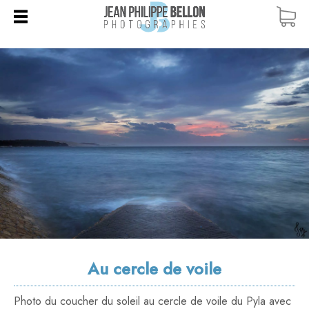
ACCUEIL
BOUTIQUE
TOUTES LES PHOTOS
COURS PHOTO
COURS PARTICULIERS
BLOG
CARTES CADEAUX
WORKSHOPS / STAGES
QUI SUIS-JE ?
DUNE DU PILAT
VOYAGES PHOTO
CONTACT
ÎLE AUX OISEAUX
BANC D'ARGUIN
CAP FERRET
ARCACHON
Au cercle de voile
PYLA
Photo du coucher du soleil au cercle de voile du Pyla avec