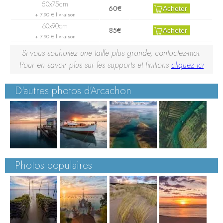
60€
Acheter
+ 7.90 € livraison
85€
Acheter
+ 7.90 € livraison
Si vous souhaitez une taille plus grande, contactez-moi.
Pour en savoir plus sur les supports et finitions
cliquez ici
D'autres photos d'Arcachon
Photos populaires