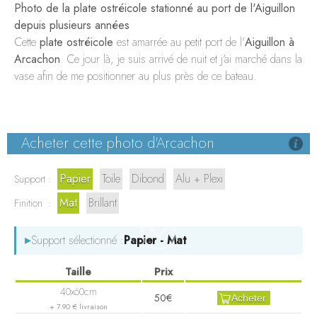
LE WHARF
Photo de la plate ostréicole stationné au port de l'Aiguillon
depuis plusieurs années
BORDEAUX
Cette
plate ostréicole
est amarrée au petit port de l'
Aiguillon à
Arcachon
. Ce jour là, je suis arrivé de nuit et j'ai marché dans la
vase afin de me positionner au plus près de ce bateau.
Acheter cette photo d'Arcachon
Papier
Toile
Dibond
Alu + Plexi
Support :
Mat
Brillant
Finition :
▸
Support sélectionné :
Papier - Mat
50€
Acheter
+ 7.90 € livraison