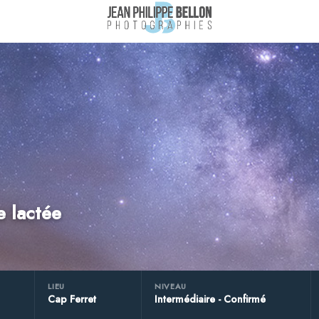
 lactée
LIEU
NIVEAU
Cap Ferret
Intermédiaire - Confirmé