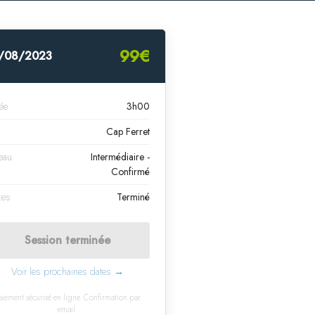
99€
/08/2023
ée
3h00
u
Cap Ferret
eau
Intermédiaire -
Confirmé
ces
Terminé
Session terminée
Voir les prochaines dates →
aiement sécurisé en ligne. Confirmation par
email.