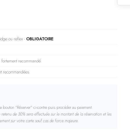
idge ou reflex -
OBLIGATOIRE
 fortement recommandé
nt recommandées
 le bouton "Réserver" ci-contre puis procéder au paiement.
 retenu de 30% sera effectuée sur le montant de la réservation et les
ement sur votre carte sauf cas de force majeure.