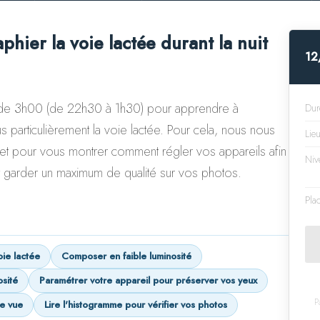
hier la voie lactée durant la nuit
12
 de 3h00 (de 22h30 à 1h30) pour apprendre à
Dur
us particulièrement la voie lactée. Pour cela, nous nous
Lie
ret pour vous montrer comment régler vos appareils afin
Niv
t garder un maximum de qualité sur vos photos.
Pla
oie lactée
Composer en faible luminosité
osité
Paramétrer votre appareil pour préserver vos yeux
P
de vue
Lire l'histogramme pour vérifier vos photos