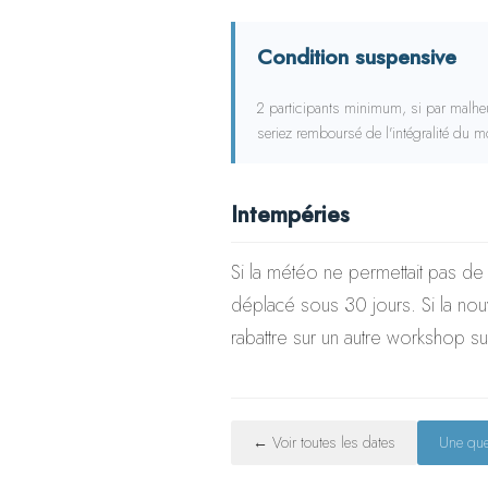
Condition suspensive
2 participants minimum, si par malheur
seriez remboursé de l'intégralité du 
Intempéries
Si la météo ne permettait pas de
déplacé sous 30 jours. Si la no
rabattre sur un autre workshop 
← Voir toutes les dates
Une que