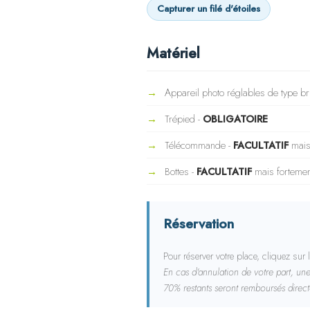
Capturer un filé d'étoiles
Matériel
Appareil photo réglables de type br
Trépied -
OBLIGATOIRE
Télécommande -
FACULTATIF
mais
Bottes -
FACULTATIF
mais forteme
Réservation
Pour réserver votre place, cliquez sur
En cas d'annulation de votre part, une
70% restants seront remboursés direct