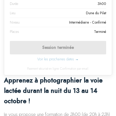
Durée
3h00
Lieu
Dune du Pilat
Niveau
Intermédiaire - Confirmé
Places
Terminé
Session terminée
Voir les prochaines dates →
Paiement sécurisé en ligne. Confirmation par email.
Apprenez à photographier la voie
lactée durant la nuit du 13 au 14
octobre !
Je vous propose une formation de 3h00 (de 20h à 23h)