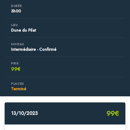
LE WHARF
DURÉE
3h00
BORDEAUX
LIEU
Dune du Pilat
NIVEAU
Intermédiaire - Confirmé
PRIX
99€
PLACES
Terminé
99€
13/10/2023