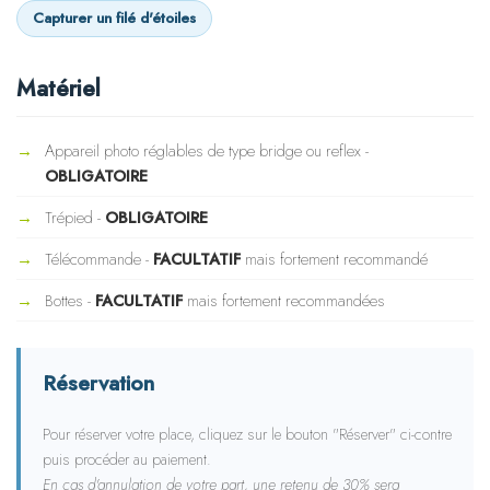
Capturer un filé d'étoiles
Matériel
Appareil photo réglables de type bridge ou reflex -
OBLIGATOIRE
Trépied -
OBLIGATOIRE
Télécommande -
FACULTATIF
mais fortement recommandé
Bottes -
FACULTATIF
mais fortement recommandées
Réservation
Pour réserver votre place, cliquez sur le bouton "Réserver" ci-contre
puis procéder au paiement.
En cas d'annulation de votre part, une retenu de 30% sera