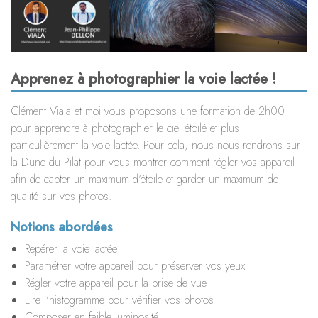
LE WHARF
BORDEAUX
Apprenez à photographier la voie lactée !
Clément Viala et moi vous proposons une formation de 2h00
pour apprendre à photographier le ciel étoilé et plus
particulièrement la voie lactée. Pour cela, nous nous rendrons sur
la Dune du Pilat pour vous montrer comment régler vos appareil
afin de capter un maximum d'étoile et garder un maximum de
qualité sur vos photos.
Notions abordées
Repérer la voie lactée
Paramétrer votre appareil pour préserver vos yeux
Régler votre appareil pour la prise de vue
Lire l'histogramme pour vérifier vos photos
Composer en faible luminosité