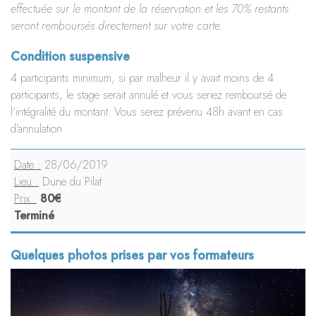
effectuée sur le montant de la réservation et les 70% restants
seront remboursés directement sur votre carte.
Condition suspensive
4 participants minimum, si par malheur il y avait moins de 4
participants, le stage serait annulé et vous seriez remboursé de
l'intégralité du montant. Vous serez prévenu 48h avant en cas
d'annulation
Date :
28/06/2019
Lieu :
Dune du Pilat
Prix :
80€
Terminé
Quelques photos prises par vos formateurs