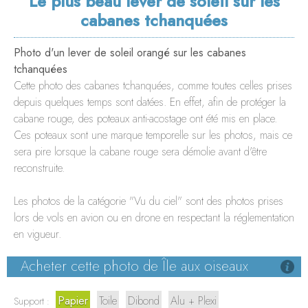
Le plus beau lever de soleil sur les
LE WHARF
cabanes tchanquées
BORDEAUX
Photo d'un lever de soleil orangé sur les cabanes
tchanquées
Cette photo des cabanes tchanquées, comme toutes celles prises
depuis quelques temps sont datées. En effet, afin de protéger la
cabane rouge, des poteaux anti-acostage ont été mis en place.
Ces poteaux sont une marque temporelle sur les photos, mais ce
sera pire lorsque la cabane rouge sera démolie avant d'être
reconstruite.
Les photos de la catégorie "Vu du ciel" sont des photos prises
lors de vols en avion ou en drone en respectant la réglementation
en vigueur.
Acheter cette photo de Île aux oiseaux
Papier
Toile
Dibond
Alu + Plexi
Support :