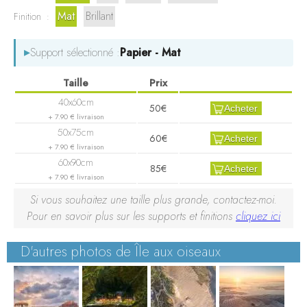
Mat
Brillant
Finition :
▸
Support sélectionné :
Papier - Mat
50€
Acheter
+ 7.90 € livraison
60€
Acheter
+ 7.90 € livraison
85€
Acheter
+ 7.90 € livraison
Si vous souhaitez une taille plus grande, contactez-moi.
Pour en savoir plus sur les supports et finitions
cliquez ici
D'autres photos de Île aux oiseaux