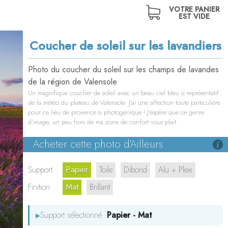
VOTRE PANIER
EST VIDE
Coucher de soleil sur les lavandiers
Photo du coucher du soleil sur les champs de lavandes
de la région de Valensole
Un magnifique coucher de soleil avec un beau ciel bleu si représentatif
de la météo du plateau de Valensole. J'ai une affection toute particulière
pour ce lieu de provence si photogénique ! J'espère que ce genre
d'image, un peu hors de ma zone de confort vous plait.
Acheter cette photo d'Ailleurs
Support :
Papier
Toile
Dibond
Alu + Plexi
Finition :
Mat
Brillant
▸
Support sélectionné :
Papier - Mat