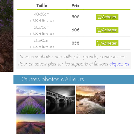
50€
Acheter
+ 7.90 € livraison
60€
Acheter
+ 7.90 € livraison
85€
Acheter
+ 7.90 € livraison
Si vous souhaitez une taille plus grande, contactez-moi.
Pour en savoir plus sur les supports et finitions
cliquez ici
D'autres photos d'Ailleurs