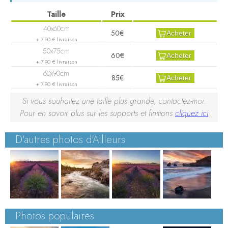
50€
Acheter
+ 7.90 € livraison
60€
Acheter
+ 7.90 € livraison
85€
Acheter
+ 7.90 € livraison
Si vous souhaitez une taille plus grande, contactez-moi.
Pour en savoir plus sur les supports et finitions
cliquez ici
D'autres photos d'Ailleurs
Photos populaires