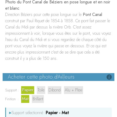
LE WHARF
Photo du Pont Canal de Béziers en pose longue et en noir
et blanc
BORDEAUX
Direction Béziers pour cette pose longue sur le
Pont Canal
construit par Paul Riquet de 1854 à 1858. Ce pont fait passer le
Canal du Midi par dessus la rivière Orb. C'est assez
impressionnant à voir, lorsque vous êtes sur le pont, vous voyez
l'eau du Canal du Midi et si vous regardez de chaque côté du
pont vous voyez la rivière qui passe en dessous. Et ce qui est
encore plus impressionnant c'est de se dire que cela a été
construit il y a plus de 150 ans.
Acheter cette photo d'Ailleurs
Papier
Toile
Dibond
Alu + Plexi
Support :
Mat
Brillant
Finition :
▸
Support sélectionné :
Papier - Mat