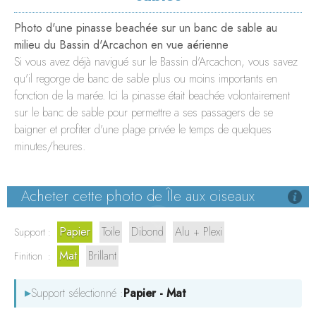
LE WHARF
Photo d'une pinasse beachée sur un banc de sable au
BORDEAUX
milieu du Bassin d'Arcachon en vue aérienne
Si vous avez déjà navigué sur le Bassin d'Arcachon, vous savez
qu'il regorge de banc de sable plus ou moins importants en
fonction de la marée. Ici la pinasse était beachée volontairement
sur le banc de sable pour permettre a ses passagers de se
baigner et profiter d'une plage privée le temps de quelques
minutes/heures.
Acheter cette photo de Île aux oiseaux
Papier
Toile
Dibond
Alu + Plexi
Support :
Mat
Brillant
Finition :
▸
Support sélectionné :
Papier - Mat