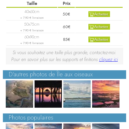
50€
Acheter
+ 7.90 € livraison
60€
Acheter
+ 7.90 € livraison
85€
Acheter
+ 7.90 € livraison
Si vous souhaitez une taille plus grande, contactez-moi.
Pour en savoir plus sur les supports et finitions
cliquez ici
D'autres photos de Île aux oiseaux
Photos populaires