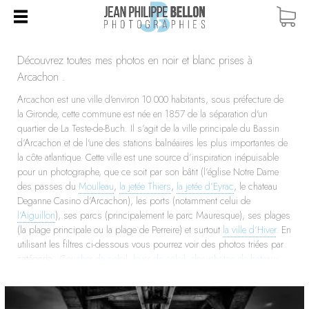
ACCUEIL
Découvrez toutes mes photos en noir et blanc prises à
BOUTIQUE
Arcachon .
Arcachon est une ville d'environ 10 000 habitants, sous préfecture de
TOUTES LES PHOTOS
COURS PHOTO
la Gironde, cette commune est née en 1857 de la séparation d'un
COURS PARTICULIERS
BLOG
CARTES CADEAUX
quartier de La Teste-de-Buch. Il s’agit de la ville principale du Bassin
d’Arcachon et de l'une des stations balnéaires les plus importantes de
WORKSHOPS / STAGES
QUI SUIS-JE ?
DUNE DU PILAT
la côte atlantique. Cette ville est une source d’inspiration inépuisable
pour un photographe, que ce soit par son bâtit (l’église Notre Dame
VOYAGES PHOTO
CONTACT
ÎLE AUX OISEAUX
des passes du
Moulleau
,
la jetée Thiers
,
la jetée d’Eyrac
, le chateau
Deganne Casino d’Arcachon), les ports (notamment celui de
BANC D'ARGUIN
l’Aiguillon
), ses parcs (principalement le parc Mauresque), ses plages
(la plage principale ou la plage de Perreire) et surtout
la ville d’Hiver
. En
CAP FERRET
utilisant les filtres ci-dessous vous pourrez voir des photos triées par
ARCACHON
catégorie :
Coucher de soleil
,
lever de soleil
,
des photos de bateaux
,
des poses longues
,
des photos des plages d'Arcachon
,
des photos
PYLA
en noir et banc
, ou encore des
illustrations
.